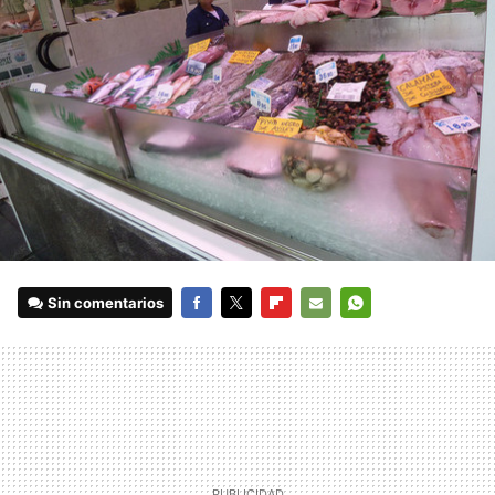
Sin comentarios
FACEBOOK
TWITTER
FLIPBOARD
E-
WHATSAPP
MAIL