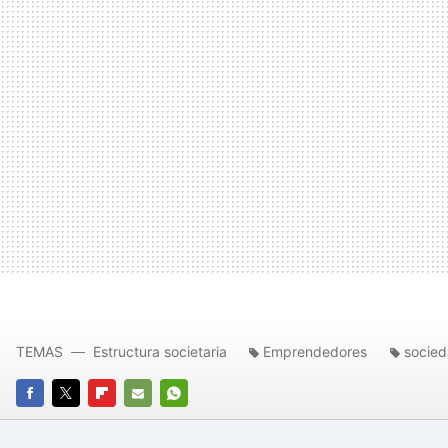
TEMAS
Estructura societaria
Emprendedores
socied
FACEBOOK
TWITTER
FLIPBOARD
E-
WHATSAPP