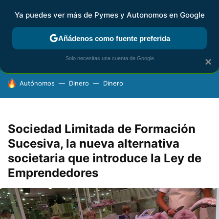
Ya puedes ver más de Pymes y Autonomos en Google
FISCALIDAD Y CONTABILIDAD
KIT DIGITAL
RENTA
AG
Añádenos como fuente preferida
Solo necesitas una cuenta de Google
×
HOY SE HABLA DE
Autónomos
Dinero
Dinero
Sociedad Limitada de Formación
Sucesiva, la nueva alternativa
societaria que introduce la Ley de
Emprendedores