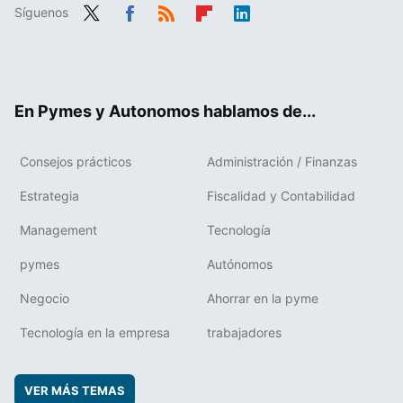
Síguenos
Twit
Fac
RSS
Flip
Link
ter
ebo
boa
edIn
ok
rd
En Pymes y Autonomos hablamos de...
Consejos prácticos
Administración / Finanzas
Estrategia
Fiscalidad y Contabilidad
Management
Tecnología
pymes
Autónomos
Negocio
Ahorrar en la pyme
Tecnología en la empresa
trabajadores
VER MÁS TEMAS