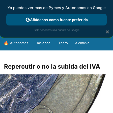
Ya puedes ver más de Pymes y Autonomos en Google
FISCALIDAD Y CONTABILIDAD
KIT DIGITAL
RENTA
AG
Añádenos como fuente preferida
Solo necesitas una cuenta de Google
×
HOY SE HABLA DE
Autónomos
Hacienda
Dinero
Alemania
Repercutir o no la subida del IVA