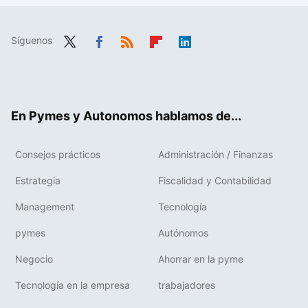
Síguenos
Twit
Fac
RSS
Flip
Link
ter
ebo
boa
edIn
ok
rd
En Pymes y Autonomos hablamos de...
Consejos prácticos
Administración / Finanzas
Estrategia
Fiscalidad y Contabilidad
Management
Tecnología
pymes
Autónomos
Negocio
Ahorrar en la pyme
Tecnología en la empresa
trabajadores