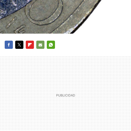
FACEBOOK
TWITTER
FLIPBOARD
E-
WHATSAPP
MAIL