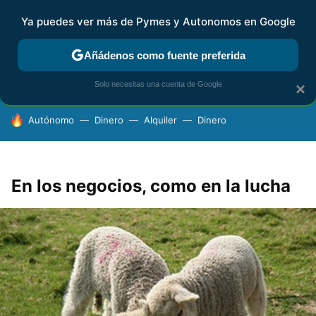
Ya puedes ver más de Pymes y Autonomos en Google
FISCALIDAD Y CONTABILIDAD
KIT DIGITAL
RENTA
AG
Añádenos como fuente preferida
Solo necesitas una cuenta de Google
×
HOY SE HABLA DE
Autónomo
Dinero
Alquiler
Dinero
En los negocios, como en la lucha