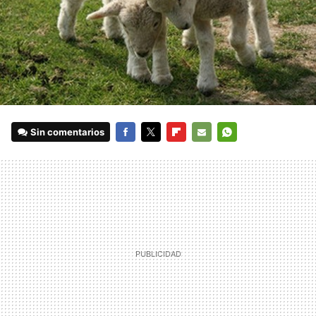
Sin comentarios
FACEBOOK
TWITTER
FLIPBOARD
E-
WHATSAPP
MAIL