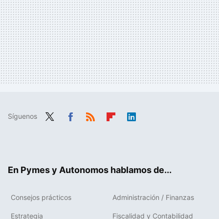
Síguenos
Twit
Fac
RSS
Flip
Link
ter
ebo
boa
edIn
ok
rd
En Pymes y Autonomos hablamos de...
Consejos prácticos
Administración / Finanzas
Estrategia
Fiscalidad y Contabilidad