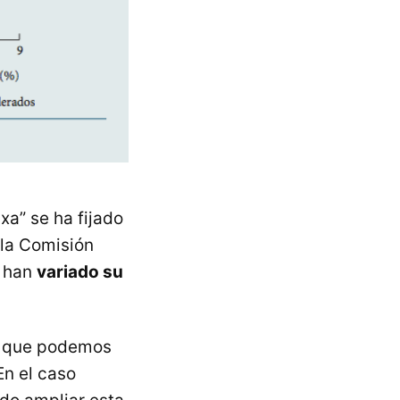
xa” se ha fijado
 la Comisión
e han
variado su
o que podemos
En el caso