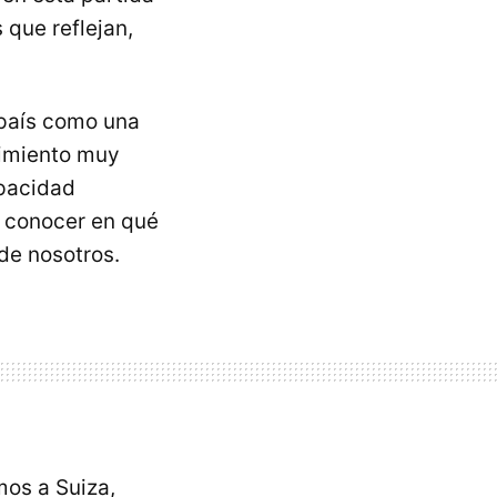
 que reflejan,
 país como una
cimiento muy
apacidad
 conocer en qué
de nosotros.
mos a Suiza,