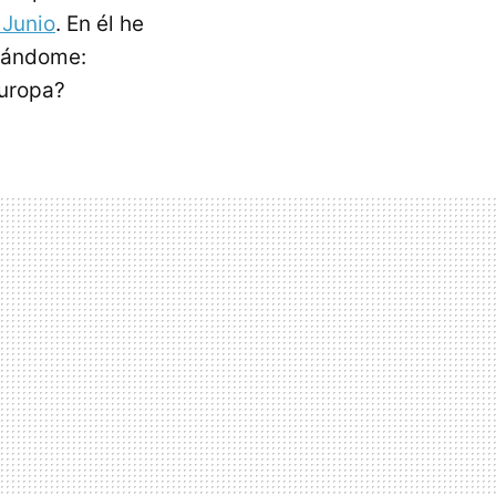
 Junio
. En él he
izándome:
uropa?