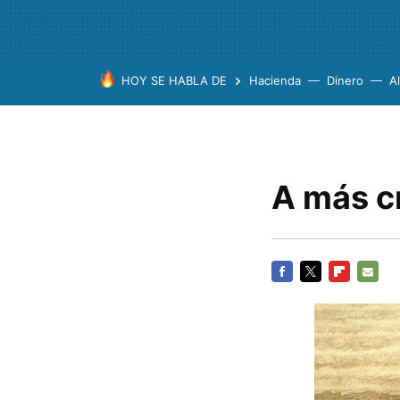
HOY SE HABLA DE
Hacienda
Dinero
A
A más c
FACEBOOK
TWITTER
FLIPBOARD
E-
MAIL