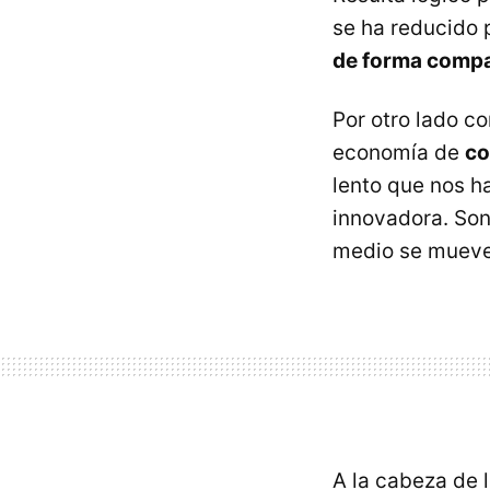
se ha reducido 
de forma compa
Por otro lado c
economía de
co
lento que nos h
innovadora. So
medio se mueve,
A la cabeza de 