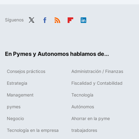
Síguenos
Twit
Fac
RSS
Flip
Link
ter
ebo
boa
edIn
ok
rd
En Pymes y Autonomos hablamos de...
Consejos prácticos
Administración / Finanzas
Estrategia
Fiscalidad y Contabilidad
Management
Tecnología
pymes
Autónomos
Negocio
Ahorrar en la pyme
Tecnología en la empresa
trabajadores