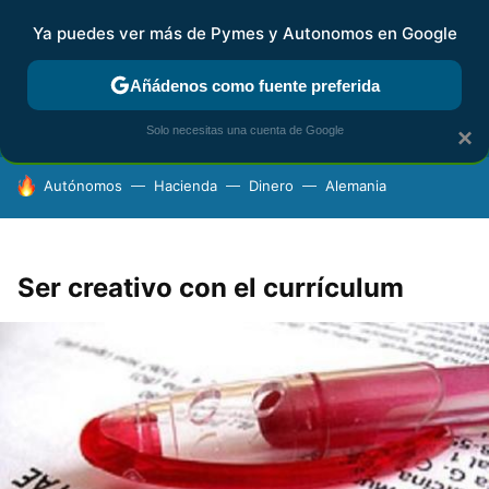
Ya puedes ver más de Pymes y Autonomos en Google
FISCALIDAD Y CONTABILIDAD
KIT DIGITAL
RENTA
AG
Añádenos como fuente preferida
Solo necesitas una cuenta de Google
×
HOY SE HABLA DE
Autónomos
Hacienda
Dinero
Alemania
Ser creativo con el currículum