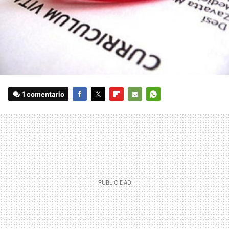
1 comentario
FACEBOOK
TWITTER
FLIPBOARD
E-
WHATSAPP
MAIL