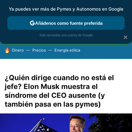
Ya puedes ver más de Pymes y Autonomos en Google
FISCALIDAD Y CONTABILIDAD
KIT DIGITAL
RENTA
AG
Añádenos como fuente preferida
Solo necesitas una cuenta de Google
×
HOY SE HABLA DE
Dinero
Precios
Energía eólica
¿Quién dirige cuando no está el
jefe? Elon Musk muestra el
síndrome del CEO ausente (y
también pasa en las pymes)