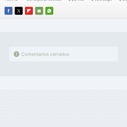
FACEBOOK
TWITTER
FLIPBOARD
E-
WHATSAPP
MAIL
Comentarios cerrados