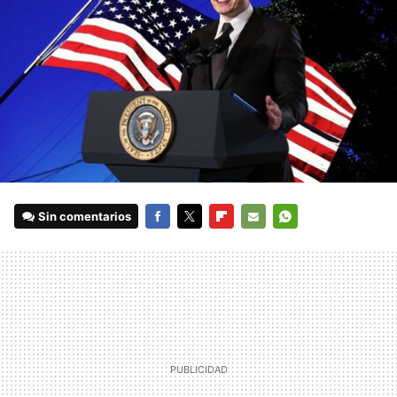
Sin comentarios
FACEBOOK
TWITTER
FLIPBOARD
E-
WHATSAPP
MAIL