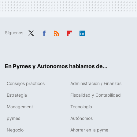
Síguenos
Twit
Fac
RSS
Flip
Link
ter
ebo
boa
edIn
ok
rd
En Pymes y Autonomos hablamos de...
Consejos prácticos
Administración / Finanzas
Estrategia
Fiscalidad y Contabilidad
Management
Tecnología
pymes
Autónomos
Negocio
Ahorrar en la pyme