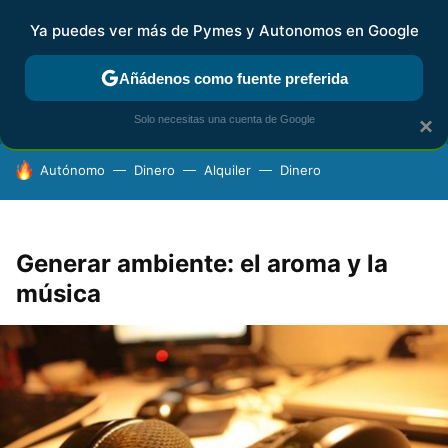
Ya puedes ver más de Pymes y Autonomos en Google
FISCALIDAD Y CONTABILIDAD
KIT DIGITAL
RENTA
AG
Añádenos como fuente preferida
Solo necesitas una cuenta de Google
×
HOY SE HABLA DE
Autónomo
Dinero
Alquiler
Dinero
Generar ambiente: el aroma y la
música