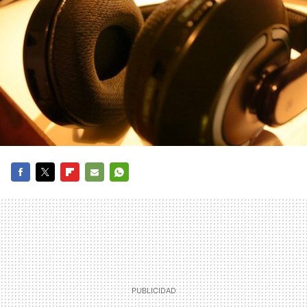
FACEBOOK
TWITTER
FLIPBOARD
E-
WHATSAPP
MAIL