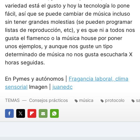
variedad está el gusto y hoy la tecnología lo pone
fácil, así que se puede cambiar de música incluso
sin tener grandes molestias (se pueden programar
listas de reproducción, etc), y es que ni a todos nos
gusta el flamenco o la música house por poner
unos ejemplos, y aunque nos guste un tipo
determinado de música no nos gusta escucharla X
horas seguidas.
En Pymes y autónomos |
Fragancia laboral, clima
sensorial
Imagen |
juanedc
TEMAS
Consejos prácticos
música
protocolo
sa
FACEBOOK
TWITTER
FLIPBOARD
E-
WHATSAPP
MAIL