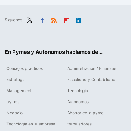
Síguenos
Twit
Fac
RSS
Flip
Link
ter
ebo
boa
edIn
ok
rd
En Pymes y Autonomos hablamos de...
Consejos prácticos
Administración / Finanzas
Estrategia
Fiscalidad y Contabilidad
Management
Tecnología
pymes
Autónomos
Negocio
Ahorrar en la pyme
Tecnología en la empresa
trabajadores