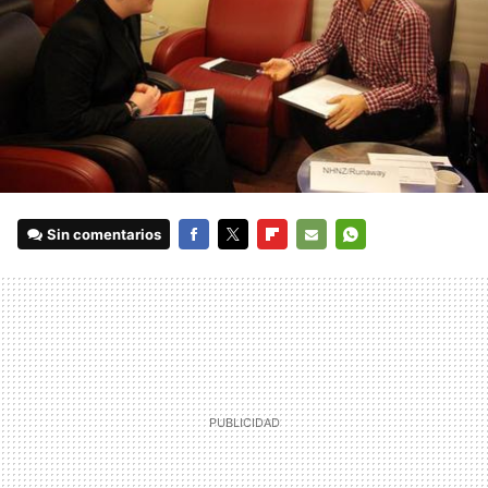
Sin comentarios
FACEBOOK
TWITTER
FLIPBOARD
E-
WHATSAPP
MAIL