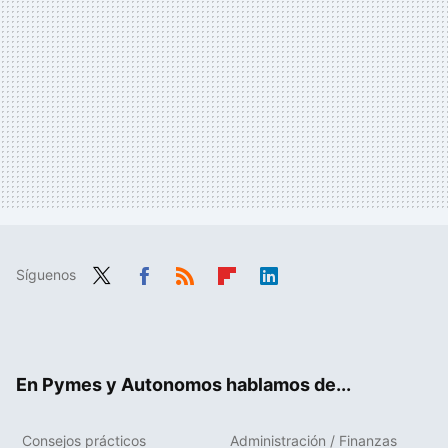
Síguenos
Twit
Fac
RSS
Flip
Link
ter
ebo
boa
edIn
ok
rd
En Pymes y Autonomos hablamos de...
Consejos prácticos
Administración / Finanzas