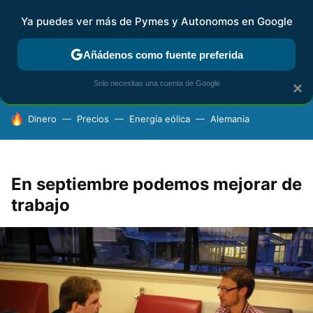
Ya puedes ver más de Pymes y Autonomos en Google
FISCALIDAD Y CONTABILIDAD
KIT DIGITAL
RENTA
AG
Añádenos como fuente preferida
Solo necesitas una cuenta de Google
×
HOY SE HABLA DE
Dinero
Precios
Energía eólica
Alemania
En septiembre podemos mejorar de
trabajo