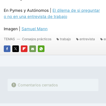
En Pymes y Autónomos |
El dilema de si preguntar
o no en una entrevista de trabajo
Imagen |
Samuel Mann
TEMAS
Consejos prácticos
trabajo
entrevista
e
FACEBOOK
TWITTER
FLIPBOARD
E-
WHATSAPP
MAIL
Comentarios cerrados