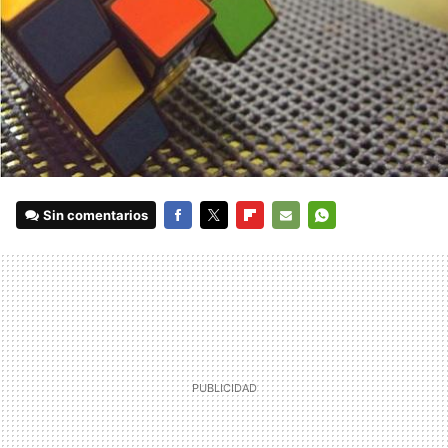
Sin comentarios
FACEBOOK
TWITTER
FLIPBOARD
E-
WHATSAPP
MAIL