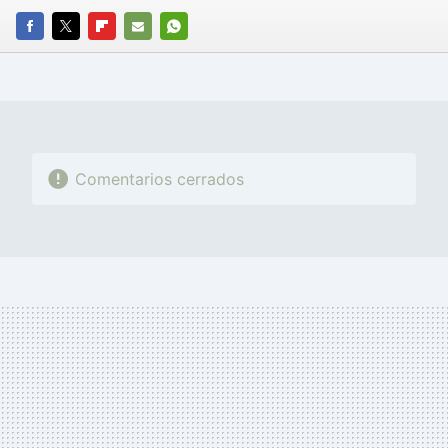
FACEBOOK
TWITTER
FLIPBOARD
E-
WHATSAPP
MAIL
Comentarios cerrados