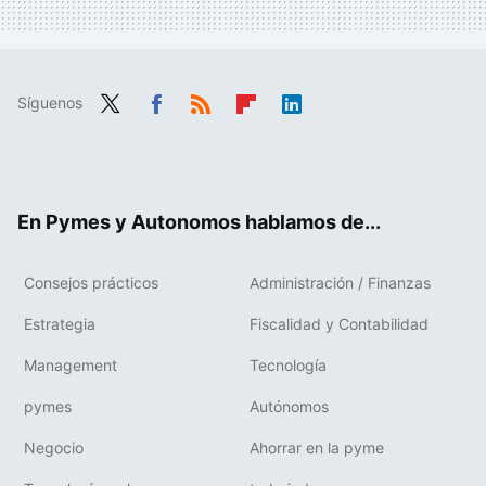
Síguenos
Twit
Fac
RSS
Flip
Link
ter
ebo
boa
edIn
ok
rd
En Pymes y Autonomos hablamos de...
Consejos prácticos
Administración / Finanzas
Estrategia
Fiscalidad y Contabilidad
Management
Tecnología
pymes
Autónomos
Negocio
Ahorrar en la pyme