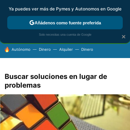
Ya puedes ver más de Pymes y Autonomos en Google
FISCALIDAD Y CONTABILIDAD
KIT DIGITAL
RENTA
AG
Añádenos como fuente preferida
Solo necesitas una cuenta de Google
×
HOY SE HABLA DE
Autónomo
Dinero
Alquiler
Dinero
Buscar soluciones en lugar de
problemas