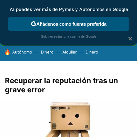
Ya puedes ver más de Pymes y Autonomos en Google
FISCALIDAD Y CONTABILIDAD
KIT DIGITAL
RENTA
AG
Añádenos como fuente preferida
Solo necesitas una cuenta de Google
×
HOY SE HABLA DE
Autónomo
Dinero
Alquiler
Dinero
Recuperar la reputación tras un
grave error