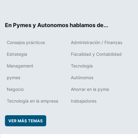
Twit
Fac
RSS
Flip
Link
ter
ebo
boa
edIn
ok
rd
En Pymes y Autonomos hablamos de...
Consejos prácticos
Administración / Finanzas
Estrategia
Fiscalidad y Contabilidad
Management
Tecnología
pymes
Autónomos
Negocio
Ahorrar en la pyme
Tecnología en la empresa
trabajadores
VER MÁS TEMAS