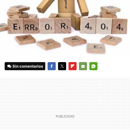
Sin comentarios
FACEBOOK
TWITTER
FLIPBOARD
E-
WHATSAPP
MAIL