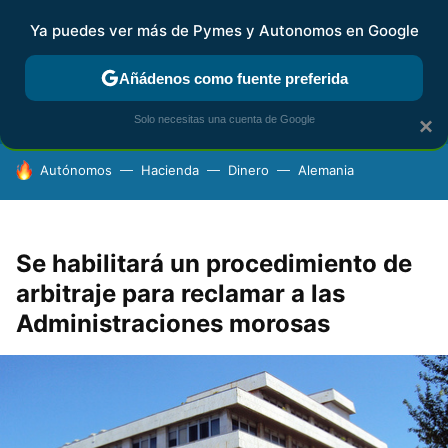
Ya puedes ver más de Pymes y Autonomos en Google
FISCALIDAD Y CONTABILIDAD
KIT DIGITAL
RENTA
AG
Añádenos como fuente preferida
Solo necesitas una cuenta de Google
×
HOY SE HABLA DE
Autónomos
Hacienda
Dinero
Alemania
Se habilitará un procedimiento de
arbitraje para reclamar a las
Administraciones morosas