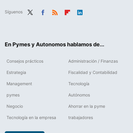
Síguenos
Twit
Fac
RSS
Flip
Link
ter
ebo
boa
edIn
ok
rd
En Pymes y Autonomos hablamos de...
Consejos prácticos
Administración / Finanzas
Estrategia
Fiscalidad y Contabilidad
Management
Tecnología
pymes
Autónomos
Negocio
Ahorrar en la pyme
Tecnología en la empresa
trabajadores