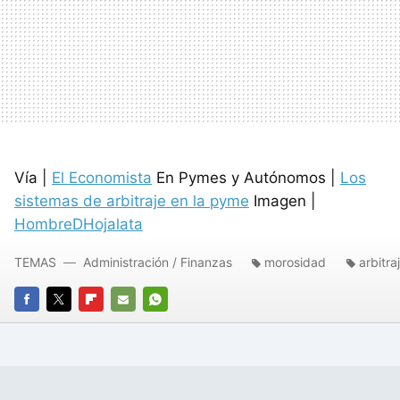
Vía |
El Economista
En Pymes y Autónomos |
Los
sistemas de arbitraje en la pyme
Imagen |
HombreDHojalata
TEMAS
Administración / Finanzas
morosidad
arbitra
FACEBOOK
TWITTER
FLIPBOARD
E-
WHATSAPP
MAIL