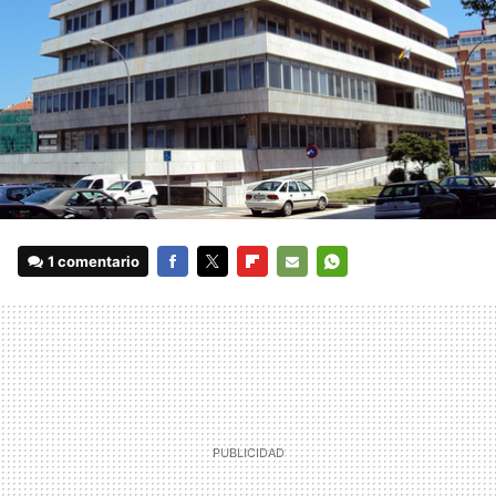
1 comentario
FACEBOOK
TWITTER
FLIPBOARD
E-
WHATSAPP
MAIL