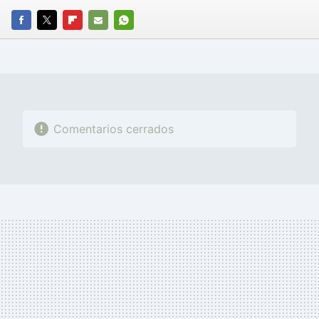
FACEBOOK
TWITTER
FLIPBOARD
E-
WHATSAPP
MAIL
Comentarios cerrados