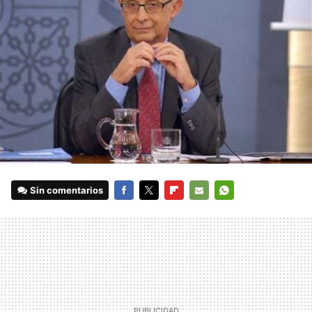
Sin comentarios
FACEBOOK
TWITTER
FLIPBOARD
E-
WHATSAPP
MAIL