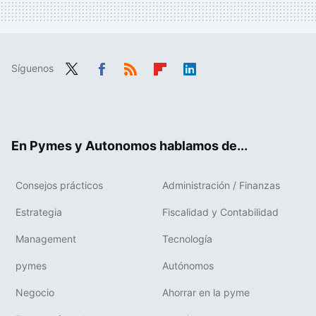
Síguenos
Twit
Fac
RSS
Flip
Link
ter
ebo
boa
edIn
ok
rd
En Pymes y Autonomos hablamos de...
Consejos prácticos
Administración / Finanzas
Estrategia
Fiscalidad y Contabilidad
Management
Tecnología
pymes
Autónomos
Negocio
Ahorrar en la pyme