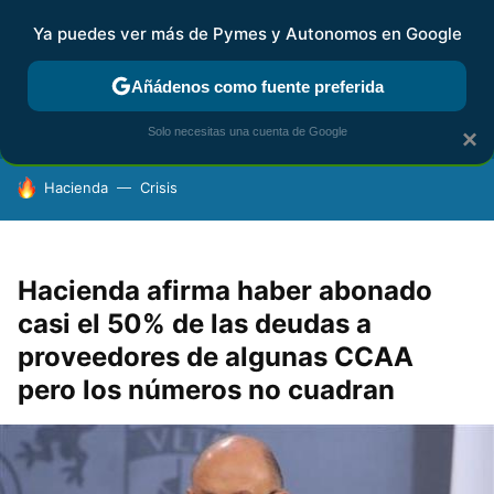
Ya puedes ver más de Pymes y Autonomos en Google
FISCALIDAD Y CONTABILIDAD
KIT DIGITAL
RENTA
AG
Añádenos como fuente preferida
Solo necesitas una cuenta de Google
×
HOY SE HABLA DE
Hacienda
Crisis
Hacienda afirma haber abonado
casi el 50% de las deudas a
proveedores de algunas CCAA
pero los números no cuadran