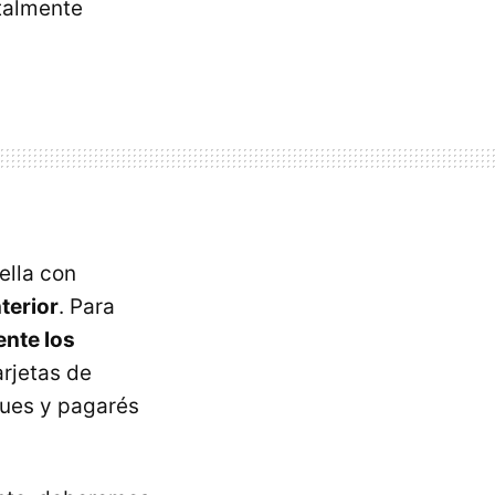
otalmente
ella con
terior
. Para
ente los
arjetas de
eques y pagarés