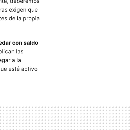
ente, deberemos
ras exigen que
es de la propia
edar con saldo
lican las
egar a la
que esté activo