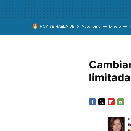
HOY SE HABLA DE
Autónomo
Dinero
Cambiar
limitada
FACEBOOK
TWITTER
FLIPBOARD
E-
MAIL