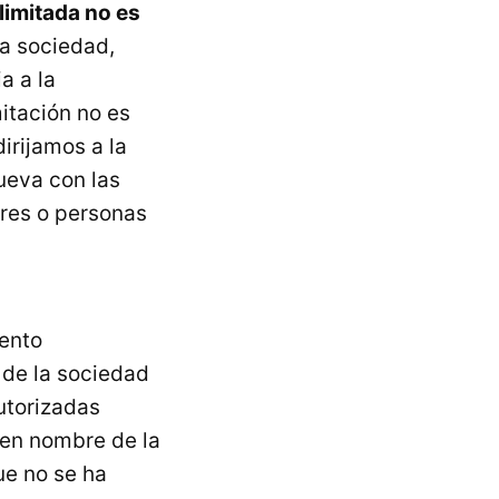
limitada no es
la sociedad,
a a la
itación no es
irijamos a la
ueva con las
ores o personas
iento
 de la sociedad
utorizadas
 en nombre de la
ue no se ha