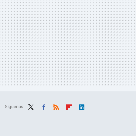
Síguenos
Twit
Fac
RSS
Flip
Link
ter
ebo
boa
edIn
ok
rd