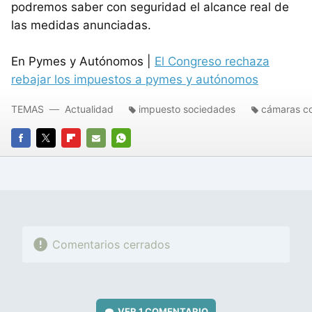
podremos saber con seguridad el alcance real de
las medidas anunciadas.
En Pymes y Autónomos |
El Congreso rechaza
rebajar los impuestos a pymes y autónomos
TEMAS
Actualidad
impuesto sociedades
cámaras c
FACEBOOK
TWITTER
FLIPBOARD
E-
WHATSAPP
MAIL
Comentarios cerrados
VER
1 COMENTARIO