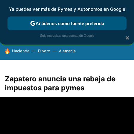
Ya puedes ver más de Pymes y Autonomos en Google
FISCALIDAD Y CONTABILIDAD
KIT DIGITAL
RENTA
AG
Añádenos como fuente preferida
Solo necesitas una cuenta de Google
×
HOY SE HABLA DE
Hacienda
Dinero
Alemania
Zapatero anuncia una rebaja de
impuestos para pymes