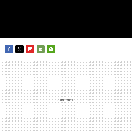
FACEBOOK
TWITTER
FLIPBOARD
E-
WHATSAPP
MAIL