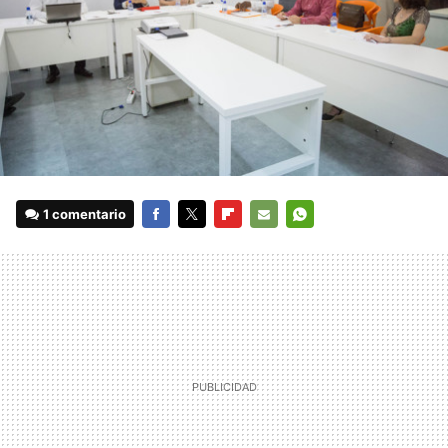
1 comentario
FACEBOOK
TWITTER
FLIPBOARD
E-
WHATSAPP
MAIL