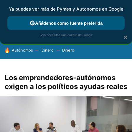
Ya puedes ver más de Pymes y Autonomos en Google
FISCALIDAD Y CONTABILIDAD
KIT DIGITAL
RENTA
AG
Añádenos como fuente preferida
Solo necesitas una cuenta de Google
×
HOY SE HABLA DE
Autónomos
Dinero
Dinero
Los emprendedores-autónomos
exigen a los políticos ayudas reales