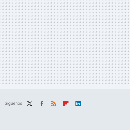
Síguenos
Twit
Fac
RSS
Flip
Link
ter
ebo
boa
edIn