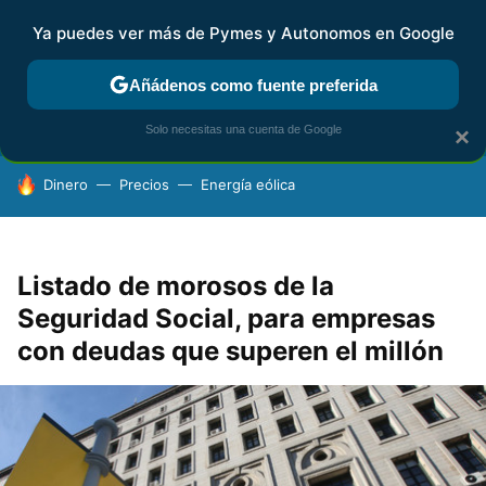
Ya puedes ver más de Pymes y Autonomos en Google
FISCALIDAD Y CONTABILIDAD
KIT DIGITAL
RENTA
AG
Añádenos como fuente preferida
Solo necesitas una cuenta de Google
×
HOY SE HABLA DE
Dinero
Precios
Energía eólica
Listado de morosos de la
Seguridad Social, para empresas
con deudas que superen el millón