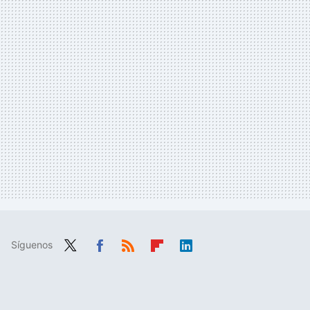
Síguenos
Twit
Fac
RSS
Flip
Link
ter
ebo
boa
edIn
ok
rd