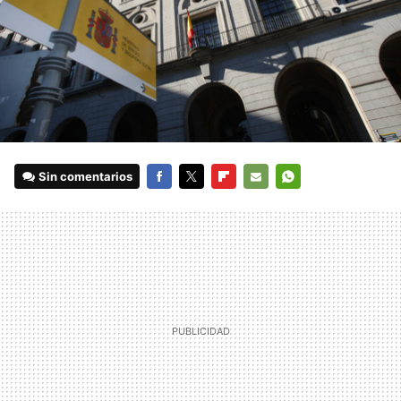
Sin comentarios
FACEBOOK
TWITTER
FLIPBOARD
E-
WHATSAPP
MAIL