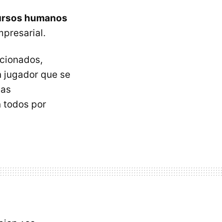
ursos humanos
presarial.
ccionados,
n jugador que se
cas
 todos por