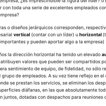
empresa, ¿es imprescindible la figura del líder? o
ar con toda una serie de excelentes empleados c
 empresa?
ras o diseños jerárquicos corresponden, respectiv
sarial
vertical
(contar con un líder) u
horizontal
(
mportantes y pueden aportar algo a la empresa)
ños la dirección horizontal ha tenido un elevado
a
 atribuyen valores que pueden ser compartidos po
ra sentimiento de equipo, de fidelidad, no sólo r
 grupo de empleados. A su vez tiene reflejo en el 
onde se prestan los servicios, se eliminan los des
uperficies diáfanas, en las que absolutamente tod
 juntos, dotadas con despachos para reuniones c