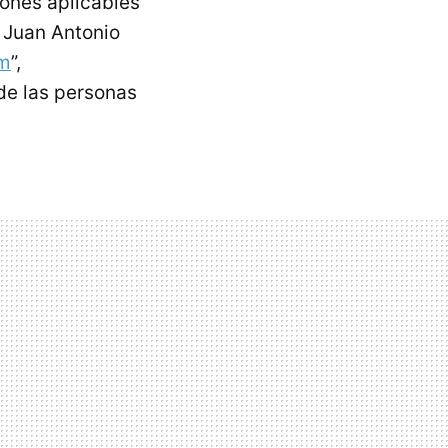
ones aplicables
 Juan Antonio
am
”,
de las personas