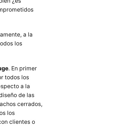
 bien ¿es
omprometidos
amente, a la
todos los
uge
. En primer
r todos los
especto a la
diseño de las
pachos cerrados,
os los
on clientes o