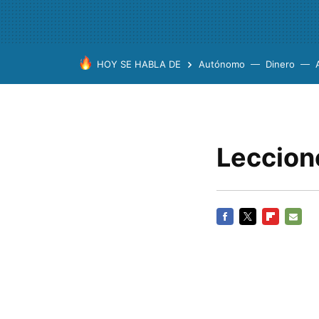
HOY SE HABLA DE
Autónomo
Dinero
Leccion
FACEBOOK
TWITTER
FLIPBOARD
E-
MAIL