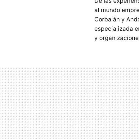
De las experien
al mundo empres
Corbalán y Ando
especializada e
y organizacione