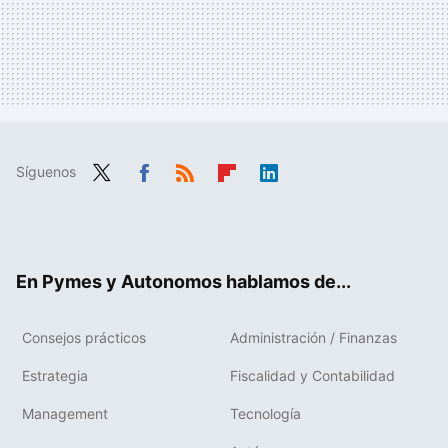
Síguenos
Twit
Fac
RSS
Flip
Link
ter
ebo
boa
edIn
ok
rd
En Pymes y Autonomos hablamos de...
Consejos prácticos
Administración / Finanzas
Estrategia
Fiscalidad y Contabilidad
Management
Tecnología