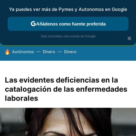
Ya puedes ver más de Pymes y Autonomos en Google
FISCALIDAD Y CONTABILIDAD
KIT DIGITAL
RENTA
AG
Añádenos como fuente preferida
Solo necesitas una cuenta de Google
×
HOY SE HABLA DE
Autónomos
Dinero
Dinero
Las evidentes deficiencias en la
catalogación de las enfermedades
laborales