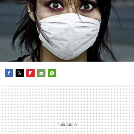
FACEBOOK
TWITTER
FLIPBOARD
E-
WHATSAPP
MAIL