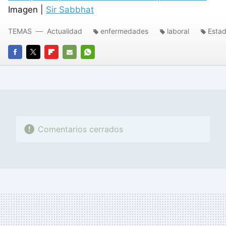
Imagen |
Sir Sabbhat
TEMAS
Actualidad
enfermedades
laboral
Estad
FACEBOOK
TWITTER
FLIPBOARD
E-
WHATSAPP
MAIL
Comentarios cerrados