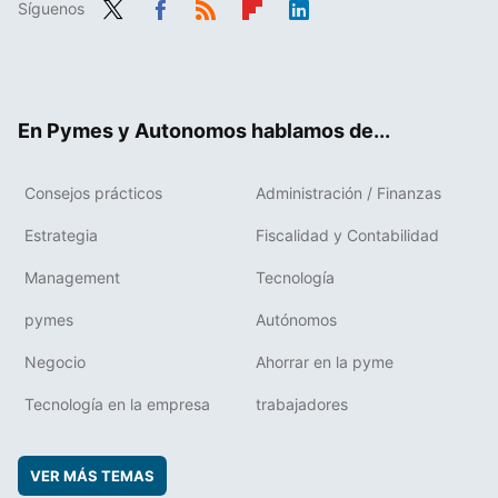
Síguenos
Twit
Fac
RSS
Flip
Link
ter
ebo
boa
edIn
ok
rd
En Pymes y Autonomos hablamos de...
Consejos prácticos
Administración / Finanzas
Estrategia
Fiscalidad y Contabilidad
Management
Tecnología
pymes
Autónomos
Negocio
Ahorrar en la pyme
Tecnología en la empresa
trabajadores
VER MÁS TEMAS