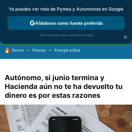
Ya puedes ver más de Pymes y Autonomos en Google
FISCALIDAD Y CONTABILIDAD
KIT DIGITAL
RENTA
AG
Añádenos como fuente preferida
Solo necesitas una cuenta de Google
×
HOY SE HABLA DE
Dinero
Precios
Energía eólica
Autónomo, si junio termina y
Hacienda aún no te ha devuelto tu
dinero es por estas razones