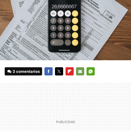
3 comentarios
FACEBOOK
TWITTER
FLIPBOARD
E-
WHATSAPP
MAIL