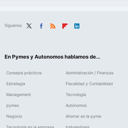
Síguenos
Twit
Fac
RSS
Flip
Link
ter
ebo
boa
edIn
ok
rd
En Pymes y Autonomos hablamos de...
Consejos prácticos
Administración / Finanzas
Estrategia
Fiscalidad y Contabilidad
Management
Tecnología
pymes
Autónomos
Negocio
Ahorrar en la pyme
Tecnología en la empresa
trabajadores