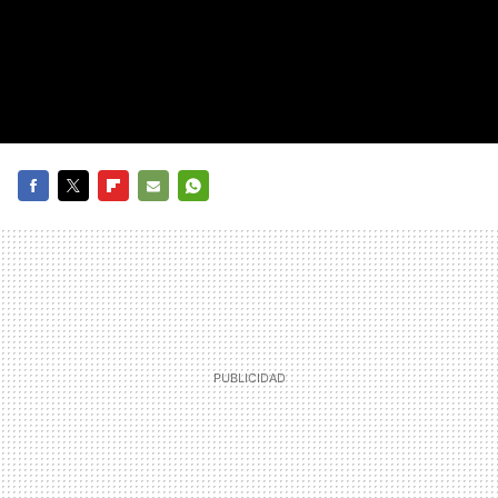
FACEBOOK
TWITTER
FLIPBOARD
E-
WHATSAPP
MAIL