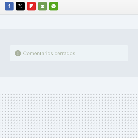
FACEBOOK
TWITTER
FLIPBOARD
E-
WHATSAPP
MAIL
Comentarios cerrados