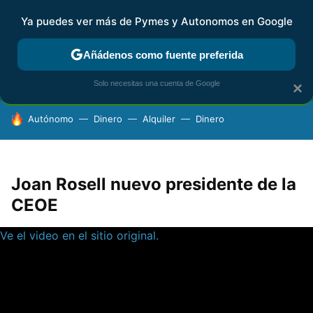
Ya puedes ver más de Pymes y Autonomos en Google
FISCALIDAD Y CONTABILIDAD
KIT DIGITAL
RENTA
AG
Añádenos como fuente preferida
Solo necesitas una cuenta de Google
×
HOY SE HABLA DE
Autónomo
Dinero
Alquiler
Dinero
Joan Rosell nuevo presidente de la
CEOE
Ve el video en el sitio original.