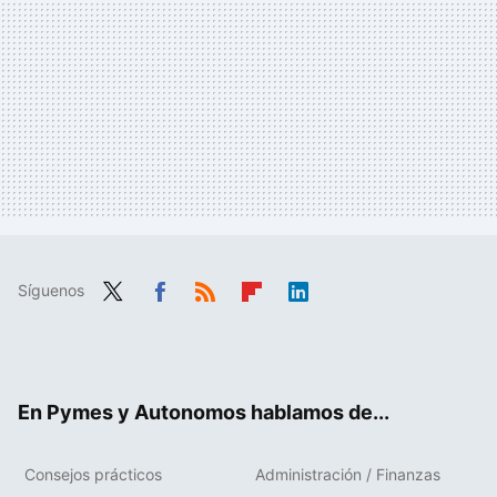
Síguenos
Twit
Fac
RSS
Flip
Link
ter
ebo
boa
edIn
ok
rd
En Pymes y Autonomos hablamos de...
Consejos prácticos
Administración / Finanzas