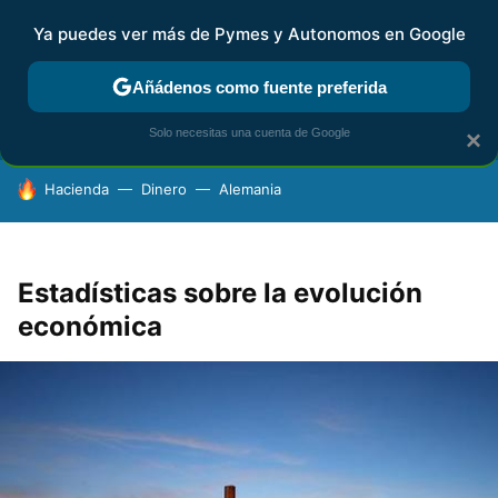
Ya puedes ver más de Pymes y Autonomos en Google
FISCALIDAD Y CONTABILIDAD
KIT DIGITAL
RENTA
AG
Añádenos como fuente preferida
Solo necesitas una cuenta de Google
×
HOY SE HABLA DE
Hacienda
Dinero
Alemania
Estadísticas sobre la evolución
económica