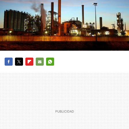
FACEBOOK
TWITTER
FLIPBOARD
E-
WHATSAPP
MAIL