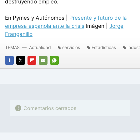
destruyendo empleo.
En Pymes y Autónomos |
Presente y futuro de la
empresa espanola ante la crisis
Imágen |
Jorge
Franganillo
TEMAS
Actualidad
servicios
Estadísticas
indust
FACEBOOK
TWITTER
FLIPBOARD
E-
WHATSAPP
MAIL
Comentarios cerrados