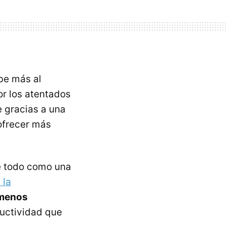
be más al
or los atentados
e gracias a una
ofrecer más
re todo como una
 la
 menos
ductividad que