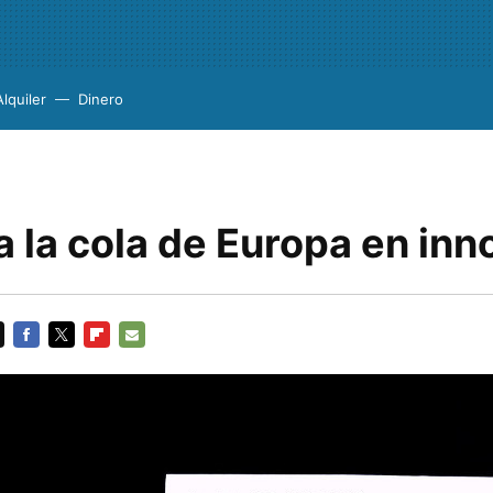
Alquiler
Dinero
 la cola de Europa en inn
FACEBOOK
TWITTER
FLIPBOARD
E-
MAIL