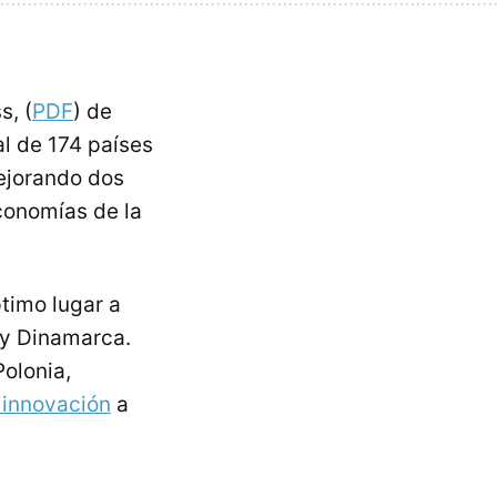
s, (
PDF
) de
l de 174 países
ejorando dos
economías de la
ptimo lugar a
 y Dinamarca.
olonia,
a innovación
a