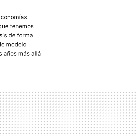
 economías
 que tenemos
isis de forma
 de modelo
os años más allá