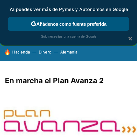
Ya puedes ver más de Pymes y Autonomos en Google
FISCALIDAD Y CONTABILIDAD
KIT DIGITAL
RENTA
AG
Añádenos como fuente preferida
Solo necesitas una cuenta de Google
×
HOY SE HABLA DE
Hacienda
Dinero
Alemania
En marcha el Plan Avanza 2