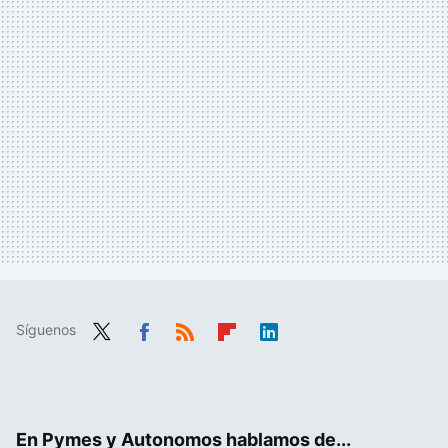
Síguenos
Twit
Fac
RSS
Flip
Link
ter
ebo
boa
edIn
ok
rd
En Pymes y Autonomos hablamos de...