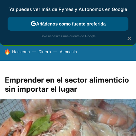
Ya puedes ver más de Pymes y Autonomos en Google
FISCALIDAD Y CONTABILIDAD
KIT DIGITAL
RENTA
AG
Añádenos como fuente preferida
Solo necesitas una cuenta de Google
×
HOY SE HABLA DE
Hacienda
Dinero
Alemania
Emprender en el sector alimenticio
sin importar el lugar