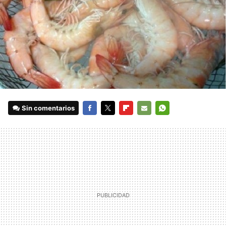
Sin comentarios
FACEBOOK
TWITTER
FLIPBOARD
E-
WHATSAPP
MAIL