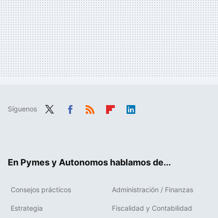
Síguenos
Twit
Fac
RSS
Flip
Link
ter
ebo
boa
edIn
ok
rd
En Pymes y Autonomos hablamos de...
Consejos prácticos
Administración / Finanzas
Estrategia
Fiscalidad y Contabilidad