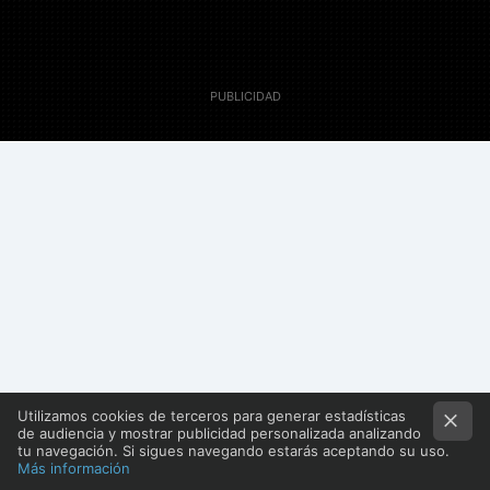
29 Diciembre 2010
Actualizado 29 Diciembre 2010, 18:43
Mister Empresa
Utilizamos cookies de terceros para generar estadísticas
de audiencia y mostrar publicidad personalizada analizando
tu navegación. Si sigues navegando estarás aceptando su uso.
Más información
El Pacto de Toledo ha acordado el envío de
una