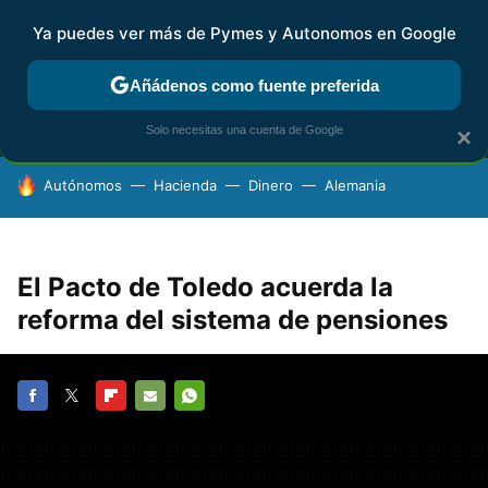
Ya puedes ver más de Pymes y Autonomos en Google
MENÚ
NUEVO
Añádenos como fuente preferida
FISCALIDAD Y CONTABILIDAD
KIT DIGITAL
RENTA
AG
Solo necesitas una cuenta de Google
×
HOY SE HABLA DE
Autónomos
Hacienda
Dinero
Alemania
El Pacto de Toledo acuerda la
reforma del sistema de pensiones
FACEBOOK
TWITTER
FLIPBOARD
E-
WHATSAPP
MAIL