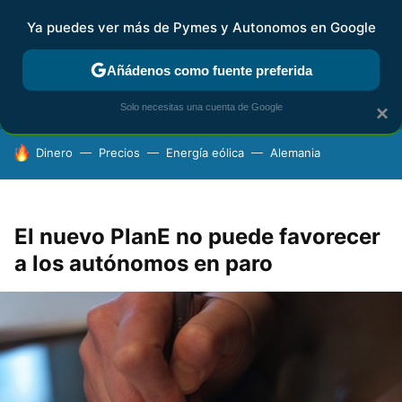
Ya puedes ver más de Pymes y Autonomos en Google
FISCALIDAD Y CONTABILIDAD
KIT DIGITAL
RENTA
AG
Añádenos como fuente preferida
Solo necesitas una cuenta de Google
×
HOY SE HABLA DE
Dinero
Precios
Energía eólica
Alemania
El nuevo PlanE no puede favorecer
a los autónomos en paro