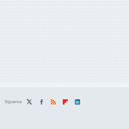
Síguenos
Twit
Fac
RSS
Flip
Link
ter
ebo
boa
edIn
ok
rd