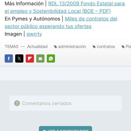
Más Información |
RDL
13/2009 Fondo Estatal para
el empleo y Sostenibilidad Local (
BOE
–
PDF
)
En Pymes y Autónomos |
Miles de contratos del
sector público esperando tus ofertas
Imagen |
qwrrty
TEMAS
Actualidad
administración
contratos
Pl
FACEBOOK
TWITTER
FLIPBOARD
E-
WHATSAPP
MAIL
Comentarios cerrados