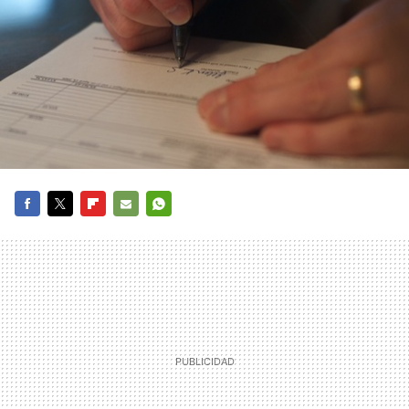
FACEBOOK
TWITTER
FLIPBOARD
E-
WHATSAPP
MAIL