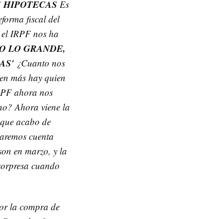
 HIPOTECAS
Es
forma fiscal del
 el IRPF nos ha
O LO GRANDE,
AS'
¿Cuanto nos
en más hay quien
IRPF ahora nos
no? Ahora viene la
a que acabo de
daremos cuenta
son en marzo, y la
 sorpresa cuando
por la compra de