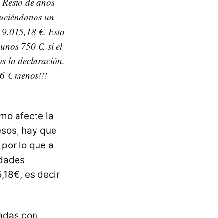
 Resto de años
duciéndonos un
 9.015,18 €. Esto
unos 750 €, si el
s la declaración,
76 € menos!!!
mo afecte la
esos, hay que
, por lo que a
idades
,18€, es decir
radas con