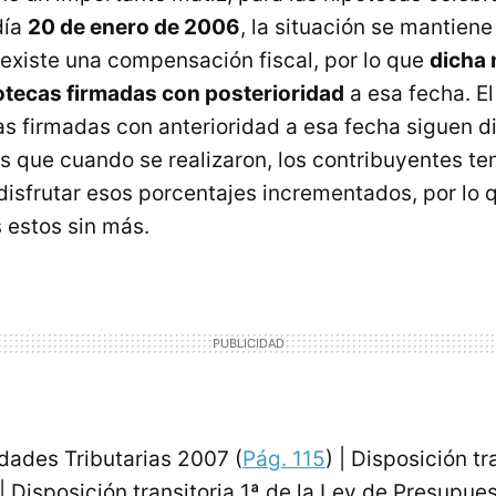
día
20 de enero de 2006
, la situación se mantien
xiste una compensación fiscal, por lo que
dicha 
potecas firmadas con posterioridad
a esa fecha. El
as firmadas con anterioridad a esa fecha siguen d
s que cuando se realizaron, los contribuyentes ten
disfrutar esos porcentajes incrementados, por lo q
s estos sin más.
dades Tributarias 2007 (
Pág. 115
) | Disposición tr
| Disposición transitoria 1ª de la Ley de Presupu