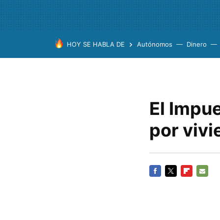
HOY SE HABLA DE
Autónomos
Dinero
El Impue
por vivi
FACEBOOK
TWITTER
FLIPBOARD
E-
MAIL