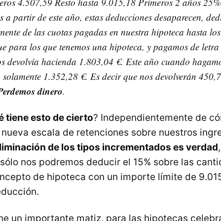
meros 4.507,59 Resto hasta 9.015,18 Primeros 2 años 25%
 a partir de este año, estas deducciones desaparecen, de
ente de las cuotas pagadas en nuestra hipoteca hasta los
que para los que tenemos una hipoteca, y pagamos de letra 
s devolvía hacienda 1.803,04 €. Este año cuando hagamo
 solamente 1.352,28 €. Es decir que nos devolverán 450,
Perdemos dinero
.
 tiene esto de cierto
? Independientemente de có
a nueva escala de retenciones sobre nuestros ingr
liminación de los tipos incrementados es verdad
, sólo nos podremos deducir el 15% sobre las cant
cepto de hipoteca con un importe límite de 9.015
educción.
ene un importante matiz, para las hipotecas celeb