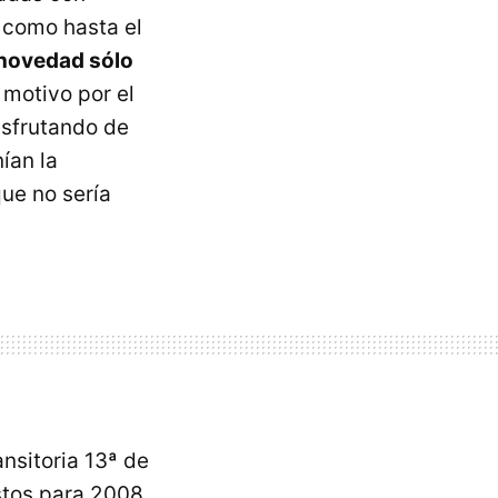
e como hasta el
novedad sólo
 motivo por el
isfrutando de
ían la
ue no sería
ansitoria 13ª de
estos para 2008