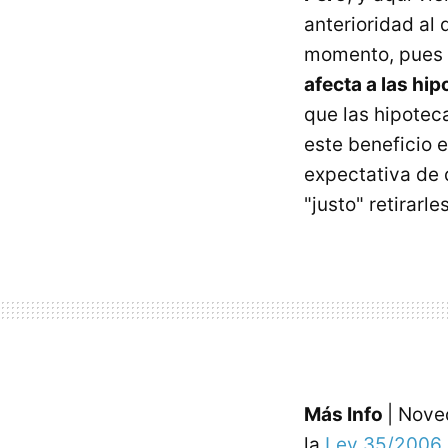
anterioridad al 
momento, pues e
afecta a las hi
que las hipotec
este beneficio e
expectativa de 
"justo" retirarle
Más Info
| Nove
la
Ley 35/2006