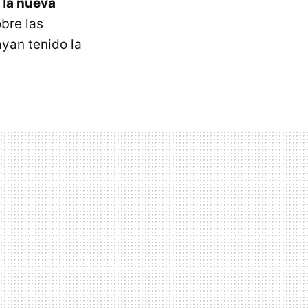
 l
a nueva
bre las
ayan tenido la