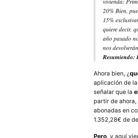
vivienda: Pri
20% Bien, pues
15% exclusivam
quiere decir, 
año pasado no
nos devolverán
Resumiendo: 
Ahora bien, ¿
qué
aplicación de l
señalar que la
e
partir de ahora
abonadas en con
1.352,28€ de d
Pero
, y aquí vi