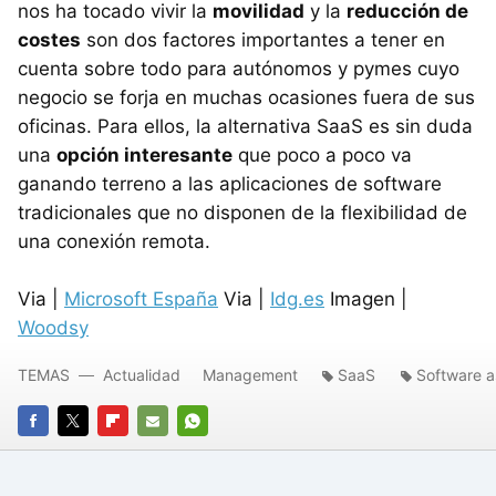
nos ha tocado vivir la
movilidad
y la
reducción de
costes
son dos factores importantes a tener en
cuenta sobre todo para autónomos y pymes cuyo
negocio se forja en muchas ocasiones fuera de sus
oficinas. Para ellos, la alternativa SaaS es sin duda
una
opción interesante
que poco a poco va
ganando terreno a las aplicaciones de software
tradicionales que no disponen de la flexibilidad de
una conexión remota.
Via |
Microsoft España
Via |
Idg.es
Imagen |
Woodsy
TEMAS
Actualidad
Management
SaaS
Software a
FACEBOOK
TWITTER
FLIPBOARD
E-
WHATSAPP
MAIL