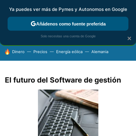
Ya puedes ver más de Pymes y Autonomos en Google
FISCALIDAD Y CONTABILIDAD
KIT DIGITAL
RENTA
AG
Añádenos como fuente preferida
Solo necesitas una cuenta de Google
×
HOY SE HABLA DE
Dinero
Precios
Energía eólica
Alemania
El futuro del Software de gestión