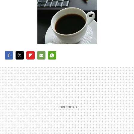
FACEBOOK
TWITTER
FLIPBOARD
E-
WHATSAPP
MAIL