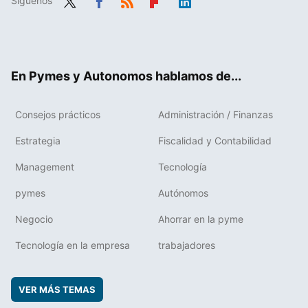
Síguenos
Twit
Fac
RSS
Flip
Link
ter
ebo
boa
edIn
ok
rd
En Pymes y Autonomos hablamos de...
Consejos prácticos
Administración / Finanzas
Estrategia
Fiscalidad y Contabilidad
Management
Tecnología
pymes
Autónomos
Negocio
Ahorrar en la pyme
Tecnología en la empresa
trabajadores
VER MÁS TEMAS