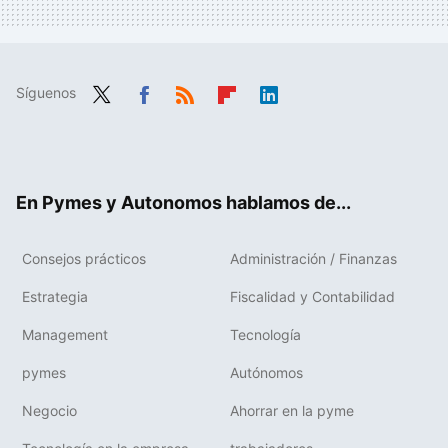
Síguenos
Twit
Fac
RSS
Flip
Link
ter
ebo
boa
edIn
ok
rd
En Pymes y Autonomos hablamos de...
Consejos prácticos
Administración / Finanzas
Estrategia
Fiscalidad y Contabilidad
Management
Tecnología
pymes
Autónomos
Negocio
Ahorrar en la pyme