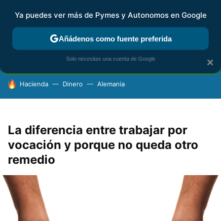
Ya puedes ver más de Pymes y Autonomos en Google
FISCALIDAD Y CONTABILIDAD
KIT DIGITAL
RENTA
AG
Añádenos como fuente preferida
Solo necesitas una cuenta de Google
×
HOY SE HABLA DE
Hacienda
Dinero
Alemania
La diferencia entre trabajar por
vocación y porque no queda otro
remedio