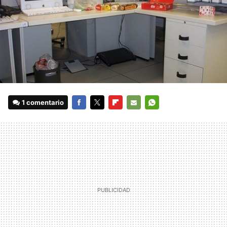
1 comentario
FACEBOOK
TWITTER
FLIPBOARD
E-
WHATSAPP
MAIL