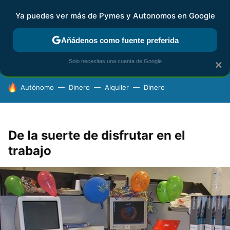
Ya puedes ver más de Pymes y Autonomos en Google
FISCALIDAD Y CONTABILIDAD
KIT DIGITAL
RENTA
AG
Añádenos como fuente preferida
Solo necesitas una cuenta de Google
×
HOY SE HABLA DE
Autónomo
Dinero
Alquiler
Dinero
De la suerte de disfrutar en el
trabajo