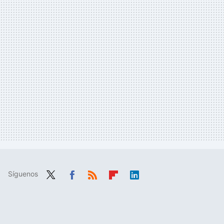
Síguenos
Twit
Fac
RSS
Flip
Link
ter
ebo
boa
edIn
ok
rd