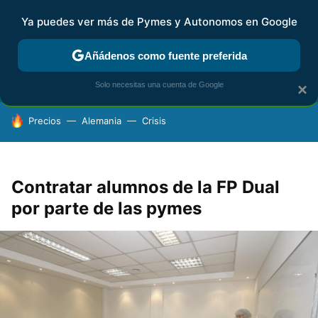
Ya puedes ver más de Pymes y Autonomos en Google
FISCALIDAD Y CONTABILIDAD
KIT DIGITAL
RENTA
AG
Añádenos como fuente preferida
Solo necesitas una cuenta de Google
×
HOY SE HABLA DE
Precios
Alemania
Crisis
Contratar alumnos de la FP Dual
por parte de las pymes