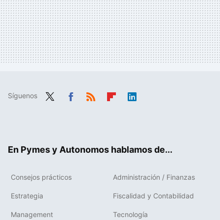
Síguenos
Twit
Fac
RSS
Flip
Link
ter
ebo
boa
edIn
ok
rd
En Pymes y Autonomos hablamos de...
Consejos prácticos
Administración / Finanzas
Estrategia
Fiscalidad y Contabilidad
Management
Tecnología