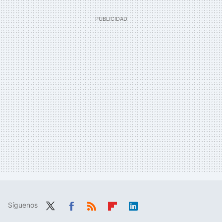
Síguenos
Twit
Fac
RSS
Flip
Link