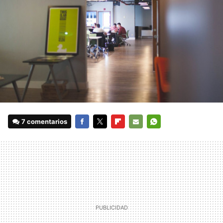
7 comentarios
FACEBOOK
TWITTER
FLIPBOARD
E-
WHATSAPP
MAIL