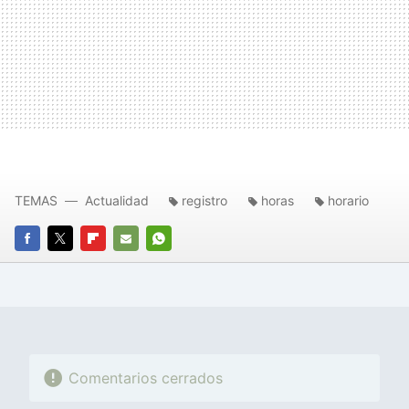
TEMAS
Actualidad
registro
horas
horario
FACEBOOK
TWITTER
FLIPBOARD
E-
WHATSAPP
MAIL
Comentarios cerrados