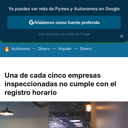
Ya puedes ver más de Pymes y Autonomos en Google
FISCALIDAD Y CONTABILIDAD
KIT DIGITAL
RENTA
AG
Añádenos como fuente preferida
Solo necesitas una cuenta de Google
×
HOY SE HABLA DE
Autónomo
Dinero
Alquiler
Dinero
Una de cada cinco empresas
inspeccionadas no cumple con el
registro horario