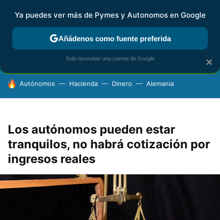
Ya puedes ver más de Pymes y Autonomos en Google
FISCALIDAD Y CONTABILIDAD
KIT DIGITAL
RENTA
AG
Añádenos como fuente preferida
Solo necesitas una cuenta de Google
×
HOY SE HABLA DE
Autónomos
Hacienda
Dinero
Alemania
Los autónomos pueden estar
tranquilos, no habrá cotización por
ingresos reales