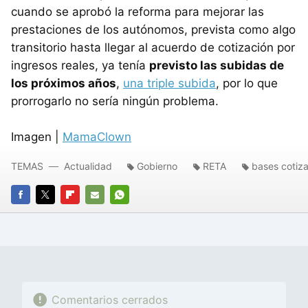
cuando se aprobó la reforma para mejorar las
prestaciones de los autónomos, prevista como algo
transitorio hasta llegar al acuerdo de cotización por
ingresos reales, ya tenía
previsto las subidas de
los próximos años
,
una triple subida
, por lo que
prorrogarlo no sería ningún problema.
Imagen |
MamaClown
TEMAS
Actualidad
Gobierno
RETA
bases cotiz
FACEBOOK
TWITTER
FLIPBOARD
E-
WHATSAPP
MAIL
Comentarios cerrados