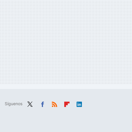
Síguenos
Twit
Fac
RSS
Flip
Link
ter
ebo
boa
edIn
ok
rd