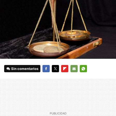
Sin comentarios
FACEBOOK
TWITTER
FLIPBOARD
E-
WHATSAPP
MAIL