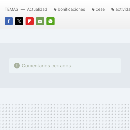
TEMAS
Actualidad
bonificaciones
cese
activid
FACEBOOK
TWITTER
FLIPBOARD
E-
WHATSAPP
MAIL
Comentarios cerrados