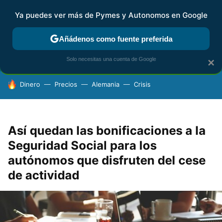
Ya puedes ver más de Pymes y Autonomos en Google
FISCALIDAD Y CONTABILIDAD
KIT DIGITAL
RENTA
AG
Añádenos como fuente preferida
Solo necesitas una cuenta de Google
×
HOY SE HABLA DE
Dinero
Precios
Alemania
Crisis
Así quedan las bonificaciones a la
Seguridad Social para los
autónomos que disfruten del cese
de actividad