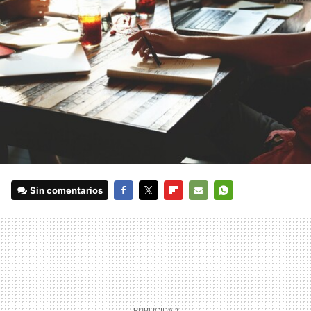
Sin comentarios
FACEBOOK
TWITTER
FLIPBOARD
E-
WHATSAPP
MAIL