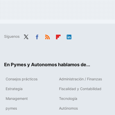
Síguenos
Twit
Fac
RSS
Flip
Link
ter
ebo
boa
edIn
ok
rd
En Pymes y Autonomos hablamos de...
Consejos prácticos
Administración / Finanzas
Estrategia
Fiscalidad y Contabilidad
Management
Tecnología
pymes
Autónomos