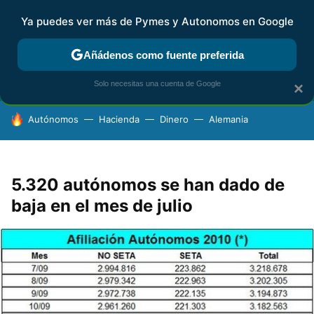
Ya puedes ver más de Pymes y Autonomos en Google
FISCALIDAD Y CONTABILIDAD
KIT DIGITAL
RENTA
AG
Añádenos como fuente preferida
Solo necesitas una cuenta de Google
×
HOY SE HABLA DE
Autónomos
Hacienda
Dinero
Alemania
5.320 autónomos se han dado de
baja en el mes de julio