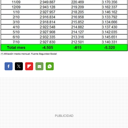
FACEBOOK
TWITTER
FLIPBOARD
E-
WHATSAPP
MAIL