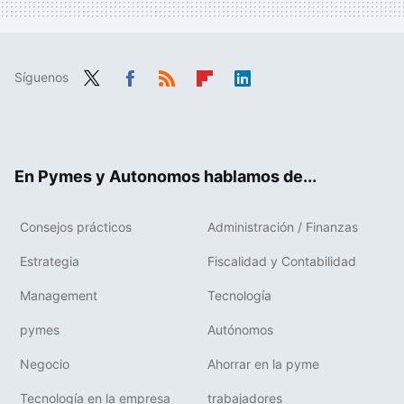
Síguenos
Twit
Fac
RSS
Flip
Link
ter
ebo
boa
edIn
ok
rd
En Pymes y Autonomos hablamos de...
Consejos prácticos
Administración / Finanzas
Estrategia
Fiscalidad y Contabilidad
Management
Tecnología
pymes
Autónomos
Negocio
Ahorrar en la pyme
Tecnología en la empresa
trabajadores