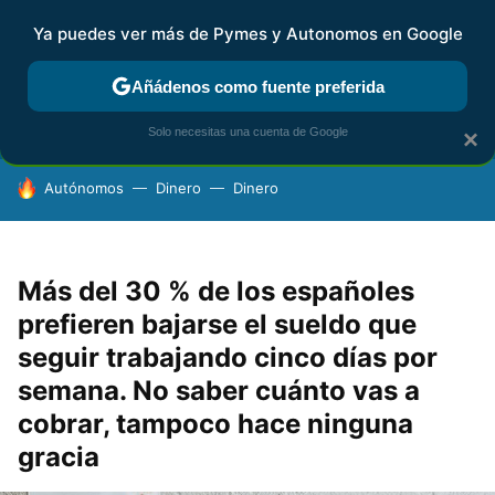
Ya puedes ver más de Pymes y Autonomos en Google
FISCALIDAD Y CONTABILIDAD
KIT DIGITAL
RENTA
AG
Añádenos como fuente preferida
Solo necesitas una cuenta de Google
×
HOY SE HABLA DE
Autónomos
Dinero
Dinero
Más del 30 % de los españoles
prefieren bajarse el sueldo que
seguir trabajando cinco días por
semana. No saber cuánto vas a
cobrar, tampoco hace ninguna
gracia