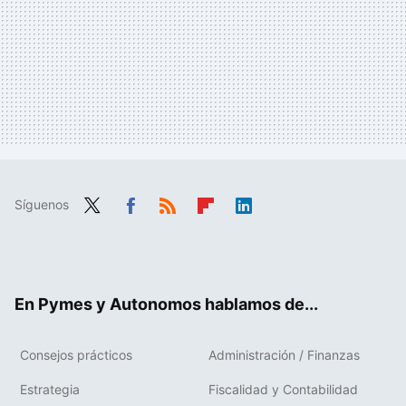
Síguenos
Twit
Fac
RSS
Flip
Link
ter
ebo
boa
edIn
ok
rd
En Pymes y Autonomos hablamos de...
Consejos prácticos
Administración / Finanzas
Estrategia
Fiscalidad y Contabilidad