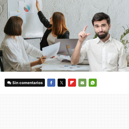
Sin comentarios
FACEBOOK
TWITTER
FLIPBOARD
E-
WHATSAPP
MAIL