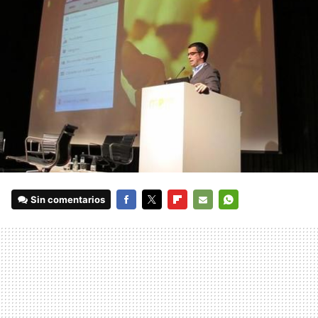
Sin comentarios
FACEBOOK
TWITTER
FLIPBOARD
E-
WHATSAPP
MAIL