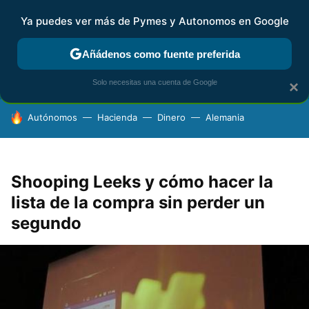
Ya puedes ver más de Pymes y Autonomos en Google
FISCALIDAD Y CONTABILIDAD
KIT DIGITAL
RENTA
AG
Añádenos como fuente preferida
Solo necesitas una cuenta de Google
×
HOY SE HABLA DE
Autónomos
Hacienda
Dinero
Alemania
Shooping Leeks y cómo hacer la
lista de la compra sin perder un
segundo