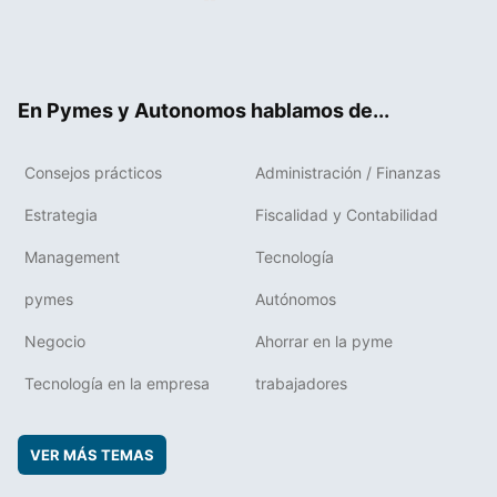
Twit
Fac
RSS
Flip
Link
ter
ebo
boa
edIn
ok
rd
En Pymes y Autonomos hablamos de...
Consejos prácticos
Administración / Finanzas
Estrategia
Fiscalidad y Contabilidad
Management
Tecnología
pymes
Autónomos
Negocio
Ahorrar en la pyme
Tecnología en la empresa
trabajadores
VER MÁS TEMAS