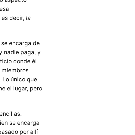
 esa
 es decir,
la
 se encarga de
y nadie paga, y
ticio donde él
s miembros
. Lo único que
e el lugar, pero
ncillas.
uien se encarga
pasado por allí