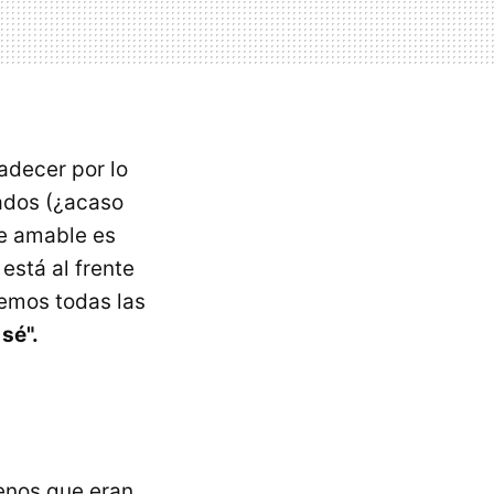
adecer por lo
eados (¿acaso
te amable es
está al frente
nemos todas las
sé".
enos que eran.