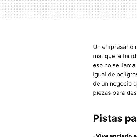
Un empresario n
mal que le ha i
eso no se llama
igual de peligr
de un negocio q
piezas para desc
Pistas p
-Vive anclado e