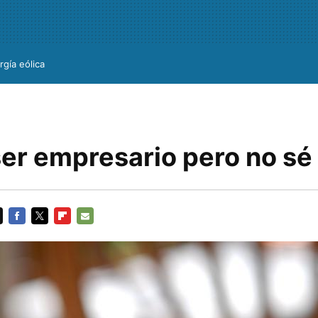
rgía eólica
ser empresario pero no sé
FACEBOOK
TWITTER
FLIPBOARD
E-
MAIL