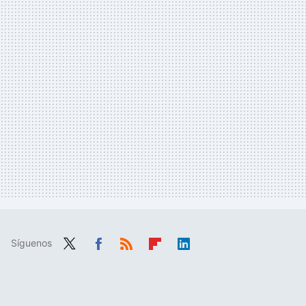
Síguenos
Twit
Fac
RSS
Flip
Link
ter
ebo
boa
edIn