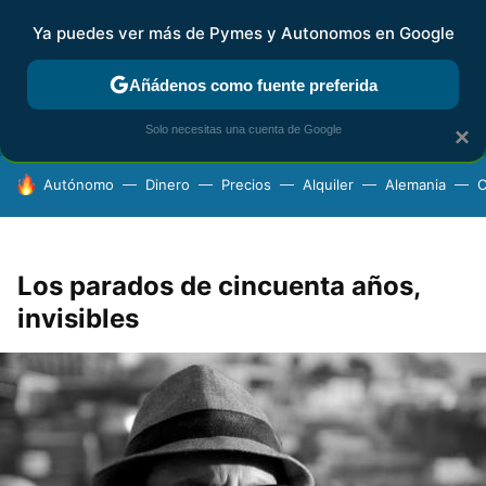
Ya puedes ver más de Pymes y Autonomos en Google
FISCALIDAD Y CONTABILIDAD
KIT DIGITAL
RENTA
AG
Añádenos como fuente preferida
Solo necesitas una cuenta de Google
×
HOY SE HABLA DE
Autónomo
Dinero
Precios
Alquiler
Alemania
C
Los parados de cincuenta años,
invisibles