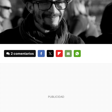
2 comentarios
FACEBOOK
TWITTER
FLIPBOARD
E-
WHATSAPP
MAIL