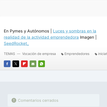
En Pymes y Autónomos |
Luces y sombras en la
realidad de la actividad emprendedora
Imagen |
SeedRocket_
TEMAS
Vocación de empresa
Emprendedores
inicia
FACEBOOK
TWITTER
FLIPBOARD
E-
WHATSAPP
MAIL
Comentarios cerrados