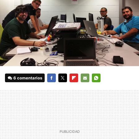
6 comentarios
FACEBOOK
TWITTER
FLIPBOARD
E-
WHATSAPP
MAIL