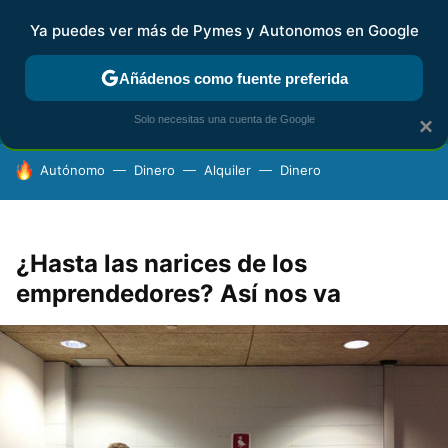
Ya puedes ver más de Pymes y Autonomos en Google
FISCALIDAD Y CONTABILIDAD
KIT DIGITAL
RENTA
AG
Añádenos como fuente preferida
Solo necesitas una cuenta de Google
×
HOY SE HABLA DE
Autónomo
Dinero
Alquiler
Dinero
¿Hasta las narices de los
emprendedores? Así nos va