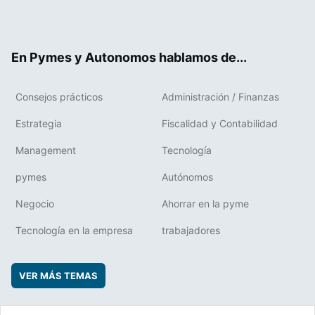
Twit
Fac
RSS
Flip
Link
ter
ebo
boa
edIn
ok
rd
En Pymes y Autonomos hablamos de...
Consejos prácticos
Administración / Finanzas
Estrategia
Fiscalidad y Contabilidad
Management
Tecnología
pymes
Autónomos
Negocio
Ahorrar en la pyme
Tecnología en la empresa
trabajadores
VER MÁS TEMAS