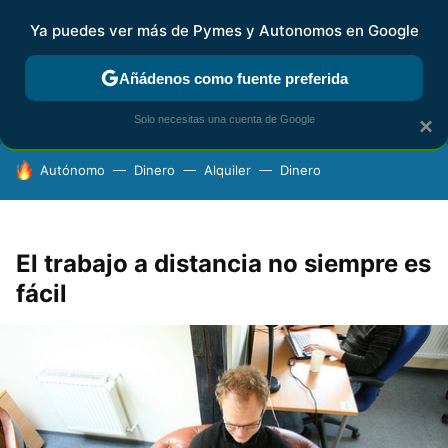
Ya puedes ver más de Pymes y Autonomos en Google
FISCALIDAD Y CONTABILIDAD
KIT DIGITAL
RENTA
AG
Añádenos como fuente preferida
Solo necesitas una cuenta de Google
×
HOY SE HABLA DE
Autónomo
Dinero
Alquiler
Dinero
El trabajo a distancia no siempre es
fácil