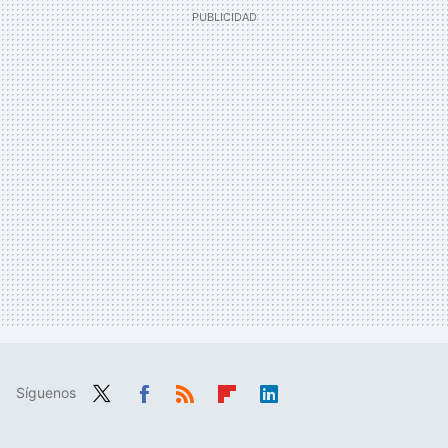
Síguenos
Twit
Fac
RSS
Flip
Link