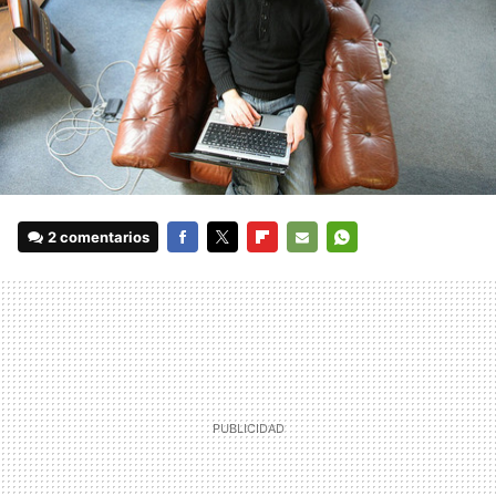
2 comentarios
FACEBOOK
TWITTER
FLIPBOARD
E-
WHATSAPP
MAIL