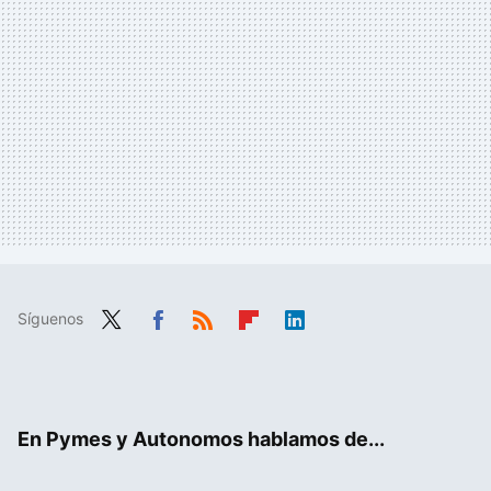
Síguenos
Twit
Fac
RSS
Flip
Link
ter
ebo
boa
edIn
ok
rd
En Pymes y Autonomos hablamos de...