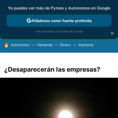
Ya puedes ver más de Pymes y Autonomos en Google
FISCALIDAD Y CONTABILIDAD
KIT DIGITAL
RENTA
AG
Añádenos como fuente preferida
Solo necesitas una cuenta de Google
×
HOY SE HABLA DE
Autónomos
Hacienda
Dinero
Alemania
¿Desaparecerán las empresas?