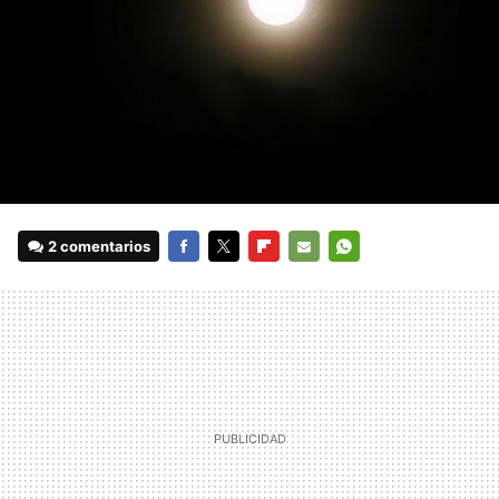
2 comentarios
FACEBOOK
TWITTER
FLIPBOARD
E-
WHATSAPP
MAIL