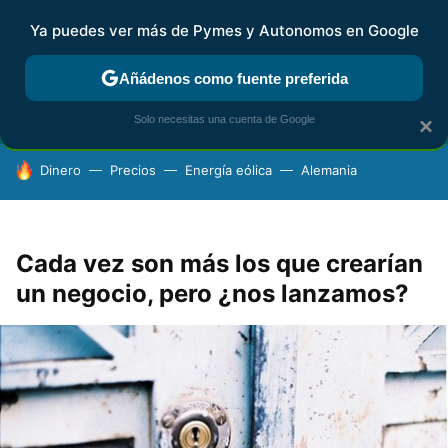
Ya puedes ver más de Pymes y Autonomos en Google
FISCALIDAD Y CONTABILIDAD
KIT DIGITAL
RENTA
AG
Añádenos como fuente preferida
Solo necesitas una cuenta de Google
×
HOY SE HABLA DE
Dinero
Precios
Energía eólica
Alemania
Cada vez son más los que crearían
un negocio, pero ¿nos lanzamos?