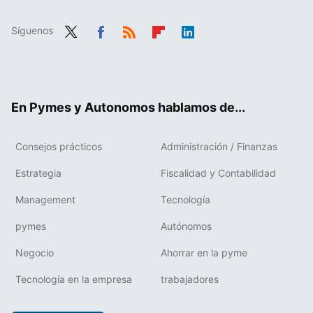
Síguenos
Twit
Fac
RSS
Flip
Link
ter
ebo
boa
edIn
ok
rd
En Pymes y Autonomos hablamos de...
Consejos prácticos
Administración / Finanzas
Estrategia
Fiscalidad y Contabilidad
Management
Tecnología
pymes
Autónomos
Negocio
Ahorrar en la pyme
Tecnología en la empresa
trabajadores