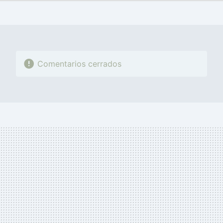
FACEBOOK
TWITTER
FLIPBOARD
E-
WHATSAPP
MAIL
Comentarios cerrados