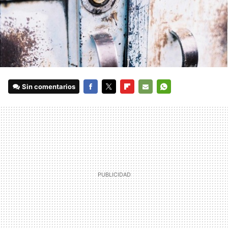
Sin comentarios
FACEBOOK
TWITTER
FLIPBOARD
E-
WHATSAPP
MAIL