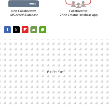
FACEBOOK
TWITTER
FLIPBOARD
E-
WHATSAPP
MAIL