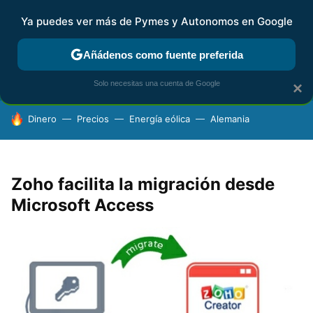
Ya puedes ver más de Pymes y Autonomos en Google
FISCALIDAD Y CONTABILIDAD
KIT DIGITAL
RENTA
AG
Añádenos como fuente preferida
Solo necesitas una cuenta de Google
×
HOY SE HABLA DE
Dinero
Precios
Energía eólica
Alemania
Zoho facilita la migración desde
Microsoft Access