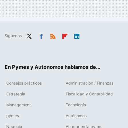
Síguenos
Twit
Fac
RSS
Flip
Link
ter
ebo
boa
edIn
ok
rd
En Pymes y Autonomos hablamos de...
Consejos prácticos
Administración / Finanzas
Estrategia
Fiscalidad y Contabilidad
Management
Tecnología
pymes
Autónomos
Negocio
Ahorrar en la pyme