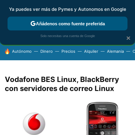
Ya puedes ver más de Pymes y Autonomos en Google
FISCALIDAD Y CONTABILIDAD
KIT DIGITAL
RENTA
AG
Añádenos como fuente preferida
Solo necesitas una cuenta de Google
×
HOY SE HABLA DE
Autónomo
Dinero
Precios
Alquiler
Alemania
C
Vodafone BES Linux, BlackBerry
con servidores de correo Linux