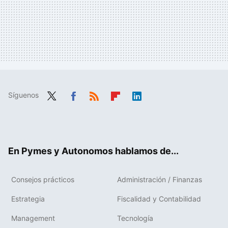
Síguenos
Twit
Fac
RSS
Flip
Link
ter
ebo
boa
edIn
ok
rd
En Pymes y Autonomos hablamos de...
Consejos prácticos
Administración / Finanzas
Estrategia
Fiscalidad y Contabilidad
Management
Tecnología