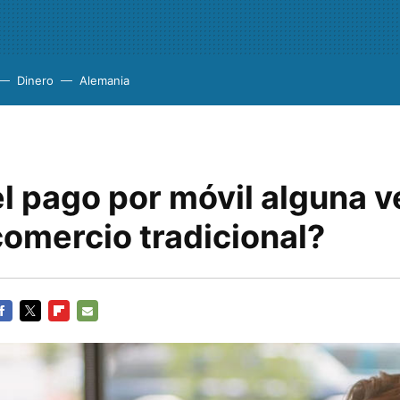
Dinero
Alemania
l pago por móvil alguna v
comercio tradicional?
ACEBOOK
TWITTER
FLIPBOARD
E-
MAIL