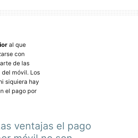
ior
al que
izarse con
arte de las
 del móvil. Los
i siquiera hay
en el pago por
as ventajas el pago