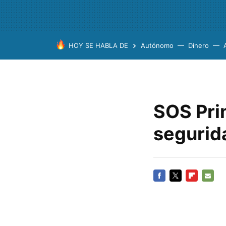
HOY SE HABLA DE
Autónomo
Dinero
SOS Prim
segurid
FACEBOOK
TWITTER
FLIPBOARD
E-
MAIL