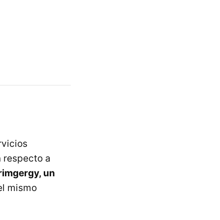
rvicios
n respecto a
rimgergy, un
l mismo