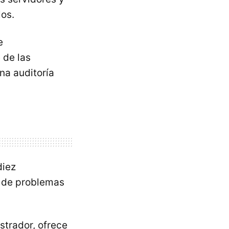
los.
e
 de las
na auditoría
diez
n de problemas
strador, ofrece