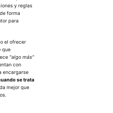
iones y reglas
 de forma
utor para
o el ofrecer
e que
rece
"algo más"
entan con
ra encargarse
uando se trata
ada mejor que
os.