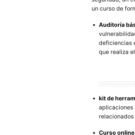
un curso de for
Auditoría bá
vulnerabilida
deficiencias 
que realiza e
kit de herra
aplicaciones 
relacionados 
Curso online