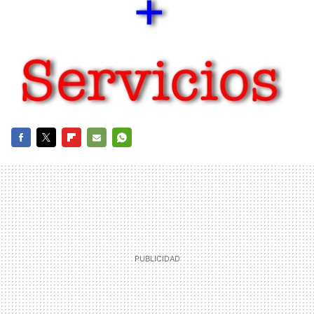
FACEBOOK
TWITTER
FLIPBOARD
E-
WHATSAPP
MAIL