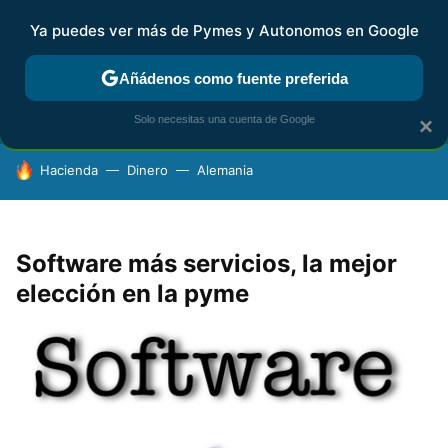
Ya puedes ver más de Pymes y Autonomos en Google
FISCALIDAD Y CONTABILIDAD
KIT DIGITAL
RENTA
AG
Añádenos como fuente preferida
Solo necesitas una cuenta de Google
×
HOY SE HABLA DE
Hacienda
Dinero
Alemania
Software más servicios, la mejor
elección en la pyme