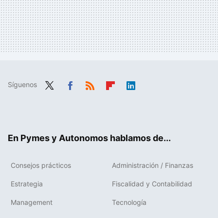
Síguenos
Twit
Fac
RSS
Flip
Link
ter
ebo
boa
edIn
ok
rd
En Pymes y Autonomos hablamos de...
Consejos prácticos
Administración / Finanzas
Estrategia
Fiscalidad y Contabilidad
Management
Tecnología