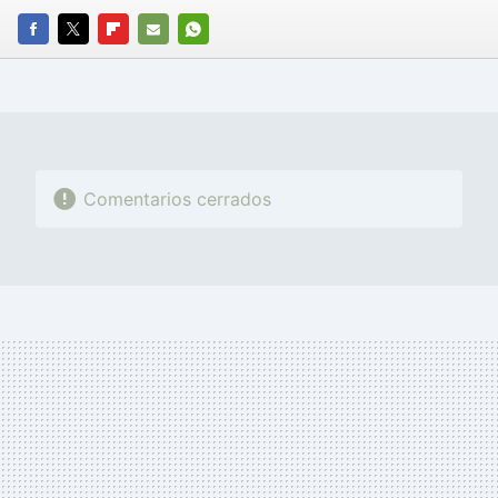
FACEBOOK
TWITTER
FLIPBOARD
E-
WHATSAPP
MAIL
Comentarios cerrados