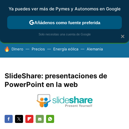
Ya puedes ver más de Pymes y Autonomos en Google
FISCALIDAD Y CONTABILIDAD
KIT DIGITAL
RENTA
AG
Añádenos como fuente preferida
Solo necesitas una cuenta de Google
×
HOY SE HABLA DE
Dinero
Precios
Energía eólica
Alemania
SlideShare: presentaciones de
PowerPoint en la web
FACEBOOK
TWITTER
FLIPBOARD
E-
WHATSAPP