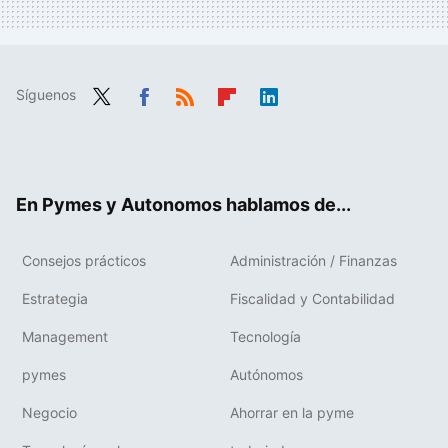
Síguenos
Twit
Fac
RSS
Flip
Link
ter
ebo
boa
edIn
ok
rd
En Pymes y Autonomos hablamos de...
Consejos prácticos
Administración / Finanzas
Estrategia
Fiscalidad y Contabilidad
Management
Tecnología
pymes
Autónomos
Negocio
Ahorrar en la pyme