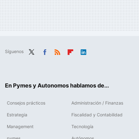
Síguenos
Twit
Fac
RSS
Flip
Link
ter
ebo
boa
edIn
ok
rd
En Pymes y Autonomos hablamos de...
Consejos prácticos
Administración / Finanzas
Estrategia
Fiscalidad y Contabilidad
Management
Tecnología
pymes
Autónomos