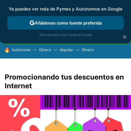
Ya puedes ver más de Pymes y Autonomos en Google
FISCALIDAD Y CONTABILIDAD
KIT DIGITAL
RENTA
AG
Añádenos como fuente preferida
Solo necesitas una cuenta de Google
×
HOY SE HABLA DE
Autónomo
Dinero
Alquiler
Dinero
Promocionando tus descuentos en
Internet