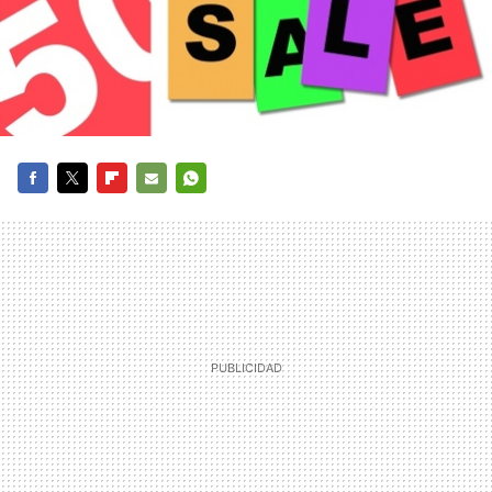
FACEBOOK
TWITTER
FLIPBOARD
E-
WHATSAPP
MAIL